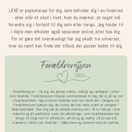
Gå til
DER KAN BETALES MED MOBILEPAY, TAP TO PAY ELLER
indhold
KONTANT
LEVE er psykoterapi for dig, som befinder dig i en livskrise
- eller står et sted i livet, hvor du mærker, at noget må
forandre sig i forhold til dig selv eller terapi. Jeg holder til
Indkøbskurv
i Vejle men afholder også sessioner online, eller hos dig.
For at gøre det overskueligt har jeg skabt tre universer,
hvor du nemt kan finde det tilbud, der passer bedst til dig.
Gå til
produktoplysninger
Forældrerejsen – for dig, der ønsker støtte, indsigt og værktøjer i rollen
som forælder. Forældrerejsen tilbyder samtaleterapi til dig, der er på vej ind
i forældreskabet, lige er blevet forælder eller har været det i længere tid.
Forældrerejsen hjælper dig, der synes det kan være svært at navigere i
forældreskabet. Hos mig kan du arbejde med dig selv, få ny indsigt i dine
mønstre og dit parforhold, samt de udfordringer, som forældreskabet kan
bringe. Et trygt rum til refleksion, udvikling og støtte, så du kan stå
stærkere i rollen som forælder – både alene og sammen med din partner.