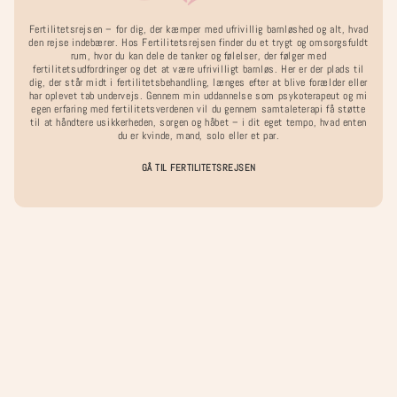
Manden
Manden
Fertilitetsrejsen – for dig, der kæmper med ufrivillig barnløshed og alt, hvad
den rejse indebærer. Hos Fertilitetsrejsen finder du et trygt og omsorgsfuldt
rum, hvor du kan dele de tanker og følelser, der følger med
fertilitetsudfordringer og det at være ufrivilligt barnløs. Her er der plads til
dig, der står midt i fertilitetsbehandling, længes efter at blive forælder eller
har oplevet tab undervejs. Gennem min uddannelse som psykoterapeut og mi
egen erfaring med fertilitetsverdenen vil du gennem samtaleterapi få støtte
At stå på sidelinjen og magtesløs se på, kan være hårdt. At skulle
til at håndtere usikkerheden, sorgen og håbet – i dit eget tempo, hvad enten
være den stærke klippe, som samler sin partner op, måned efter
du er kvinde, mand, solo eller et par.
måned, kan være opslidende. Men hvem bekymrer sig om dig? Og
GÅ TIL FERTILITETSREJSEN
hvordan du egentligt har det?
Kortene er tiltænkt at skabe refleksion, samt en mulighed for at
stoppe op. Det er tid til at mærke efter og stille dig selv
spørgsmål. Spørgsmål som du måske allerede har tænkt, men
ikke haft tid til at forholde dig til. Måske du har én med på din
rejse, som du har behov for, skal vide, hvordan du egentligt har
det.
Del