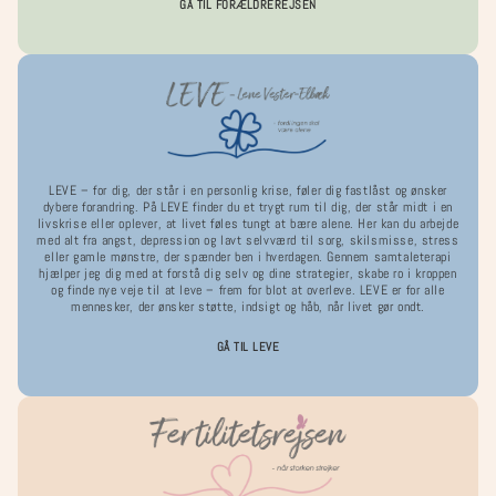
GÅ TIL FORÆLDREREJSEN
LEVE – for dig, der står i en personlig krise, føler dig fastlåst og ønsker
Refleksionskort - Manden
dybere forandring. På LEVE finder du et trygt rum til dig, der står midt i en
livskrise eller oplever, at livet føles tungt at bære alene. Her kan du arbejde
med alt fra angst, depression og lavt selvværd til sorg, skilsmisse, stress
eller gamle mønstre, der spænder ben i hverdagen. Gennem samtaleterapi
Normalpris
179,00 DKK
hjælper jeg dig med at forstå dig selv og dine strategier, skabe ro i kroppen
og finde nye veje til at leve – frem for blot at overleve. LEVE er for alle
Inklusive skatter.
Levering
beregnes ved betaling.
mennesker, der ønsker støtte, indsigt og håb, når livet gør ondt.
Antal
Antal
GÅ TIL LEVE
Reducer
Øg
antallet
antallet
for
for
Refleksionskort
Refleksionskort
Læg i indkøbskurv
-
-